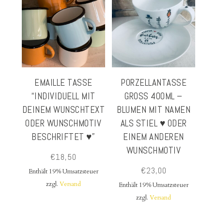
EMAILLE TASSE
PORZELLANTASSE
“INDIVIDUELL MIT
GROSS 400ML – B
DEINEM WUNSCHTEXT
LUMEN MIT NAMEN A
ODER WUNSCHMOTIV
LS STIEL ♥ ODER E
BESCHRIFTET ♥”
INEM ANDEREN W
UNSCHMOTIV
€
18,50
€
23,00
Enthält 19% Umsatzsteuer
zzgl.
Versand
Enthält 19% Umsatzsteuer
zzgl.
Versand