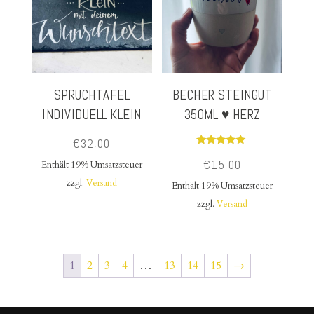
SPRUCHTAFEL
BECHER STEINGUT
INDIVIDUELL KLEIN
350ML ♥ HERZ
€
32,00
Bewertet
€
15,00
mit
Enthält 19% Umsatzsteuer
5.00
von 5
zzgl.
Versand
Enthält 19% Umsatzsteuer
zzgl.
Versand
1
2
3
4
…
13
14
15
→