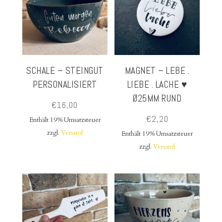
SCHALE – STEINGUT
MAGNET – LEBE .
PERSONALISIERT
LIEBE . LACHE ♥
Ø25MM RUND
€
16,00
€
2,20
Enthält 19% Umsatzsteuer
zzgl.
Versand
Enthält 19% Umsatzsteuer
zzgl.
Versand