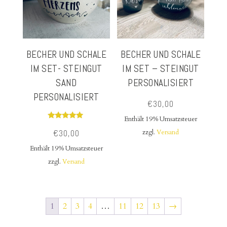
BECHER UND SCHALE
BECHER UND SCHALE
IM SET- STEINGUT
IM SET – STEINGUT
SAND
PERSONALISIERT
PERSONALISIERT
€
30,00
Enthält 19% Umsatzsteuer
Bewertet
€
30,00
zzgl.
Versand
mit
5.00
von 5
Enthält 19% Umsatzsteuer
zzgl.
Versand
1
2
3
4
…
11
12
13
→