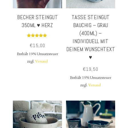
BECHER STEINGUT
TASSE STEINGUT
350ML ♥ HERZ
BAUCHIG – GRAU
(400ML) –
INDIVIDUELL MIT
Bewertet
€
15,00
mit
DEINEM WUNSCHTEXT
5.00
von 5
Enthält 19% Umsatzsteuer
♥
zzgl.
Versand
€
19,50
Enthält 19% Umsatzsteuer
zzgl.
Versand