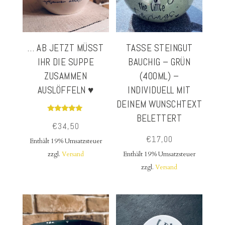
… AB JETZT MÜSST
TASSE STEINGUT
IHR DIE SUPPE
BAUCHIG – GRÜN
ZUSAMMEN
(400ML) –
AUSLÖFFELN ♥
INDIVIDUELL MIT
DEINEM WUNSCHTEXT
BELETTERT
Bewertet
€
34,50
mit
5.00
€
17,00
von 5
Enthält 19% Umsatzsteuer
zzgl.
Versand
Enthält 19% Umsatzsteuer
zzgl.
Versand