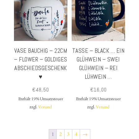
VASE BAUCHIG – 22CM
TASSE – BLACK … EIN
– FLOWER – GOLDIGES
GLÜHWEIN – SWEI
ABSCHIEDSGESCHENK
GLÜHWEIN – REI
♥
LÜHWEIN …
€
48,50
€
16,00
Enthält 19% Umsatzsteuer
Enthält 19% Umsatzsteuer
zzgl.
Versand
zzgl.
Versand
1
2
3
4
→