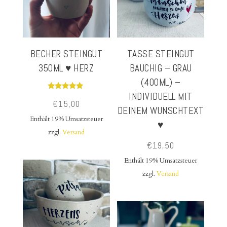
BECHER STEINGUT
TASSE STEINGUT
350ML ♥ HERZ
BAUCHIG – GRAU
(400ML) –
INDIVIDUELL MIT
Bewertet
€
15,00
mit
DEINEM WUNSCHTEXT
5.00
von 5
Enthält 19% Umsatzsteuer
♥
zzgl.
Versand
€
19,50
Enthält 19% Umsatzsteuer
zzgl.
Versand