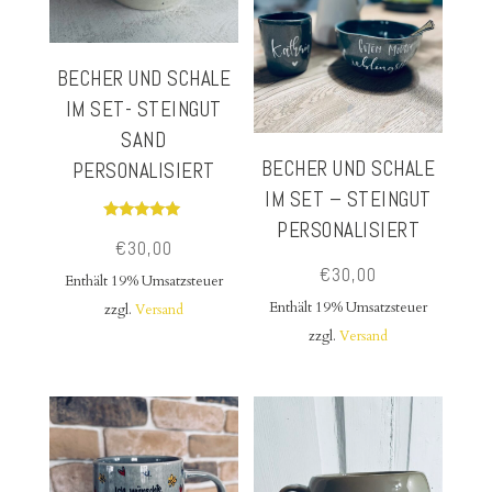
BECHER UND SCHALE
IM SET- STEINGUT
SAND
BECHER UND SCHALE
PERSONALISIERT
IM SET – STEINGUT
PERSONALISIERT
Bewertet
€
30,00
mit
5.00
€
30,00
von 5
Enthält 19% Umsatzsteuer
Enthält 19% Umsatzsteuer
zzgl.
Versand
zzgl.
Versand