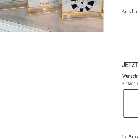
Acrylau
JETZT
Wunscht
einfach 
1x
Acr