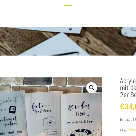
Acryla
mit d
2er S
€
34,
Enthält 
zzgl.
Ver