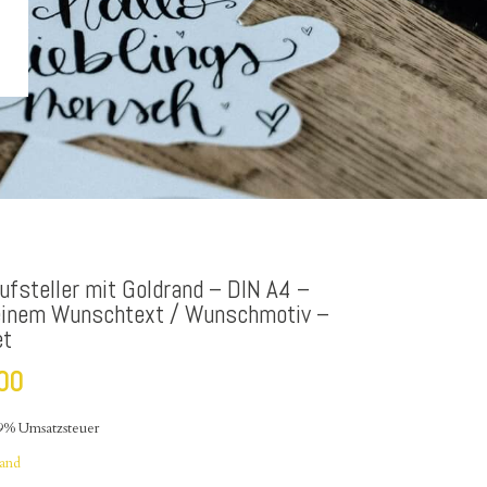
ufsteller mit Goldrand – DIN A4 –
einem Wunschtext / Wunschmotiv –
et
00
19% Umsatzsteuer
sand