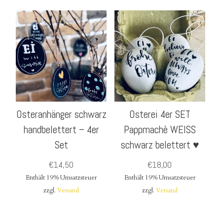
Osteranhänger schwarz
Osterei 4er SET
handbelettert – 4er
Pappmachè WEISS
Set
schwarz belettert ♥
€
14,50
€
18,00
Enthält 19% Umsatzsteuer
Enthält 19% Umsatzsteuer
zzgl.
Versand
zzgl.
Versand