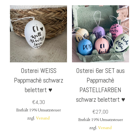
Osterei WEISS
Osterei 6er SET aus
Pappmachè schwarz
Pappmachè
belettert ♥
PASTELLFARBEN
schwarz belettert ♥
€
4,30
Enthält 19% Umsatzsteuer
€
27,00
zzgl.
Versand
Enthält 19% Umsatzsteuer
zzgl.
Versand