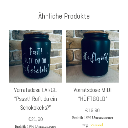
Ähnliche Produkte
Vorratsdose LARGE
Vorratsdose MIDI
“Pssst! Ruft da ein
“HÜFTGOLD”
Schokokeks?”
€
19,90
Enthält 19% Umsatzsteuer
€
21,90
zzgl.
Versand
Enthält 19% Umsatzsteuer