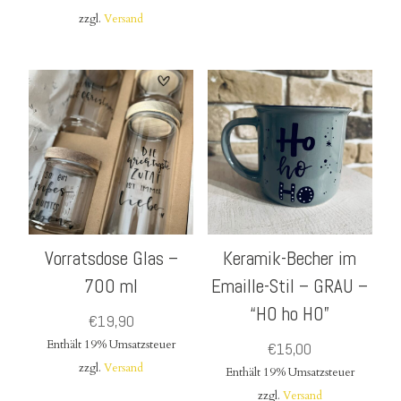
zzgl.
Versand
Vorratsdose Glas –
Keramik-Becher im
700 ml
Emaille-Stil – GRAU –
“HO ho HO”
€
19,90
Enthält 19% Umsatzsteuer
€
15,00
zzgl.
Versand
Enthält 19% Umsatzsteuer
zzgl.
Versand