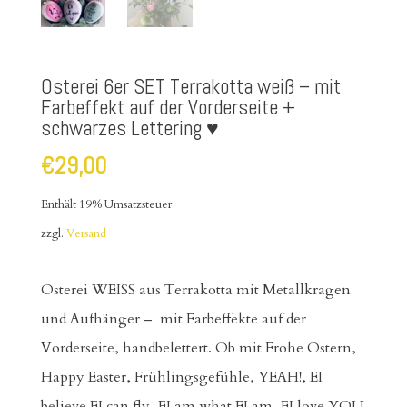
Osterei 6er SET Terrakotta weiß – mit
Farbeffekt auf der Vorderseite +
schwarzes Lettering ♥
€
29,00
Enthält 19% Umsatzsteuer
zzgl.
Versand
Osterei WEISS aus Terrakotta mit Metallkragen
und Aufhänger – mit Farbeffekte auf der
Vorderseite, handbelettert. Ob mit Frohe Ostern,
Happy Easter, Frühlingsgefühle, YEAH!, EI
believe EI can fly, EI am what EI am, EI love YOU