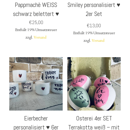
Pappmachè WEISS
Smiley personalisiert ♥
schwarz belettert ♥
2er Set
€
25,00
€
13,00
Enthält 19% Umsatzsteuer
Enthält 19% Umsatzsteuer
zzgl.
Versand
zzgl.
Versand
Eierbecher
Osterei 4er SET
personalisiert ♥ 6er
Terrakotta weiß – mit