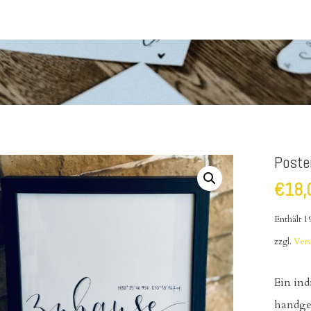
Poste
€
18,
Enthält 
zzgl.
Ver
Ein ind
handge