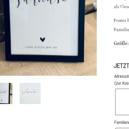
als Ge
Poster
Famil
Größe
JETZT
Adressd
(zur Ko
Familie