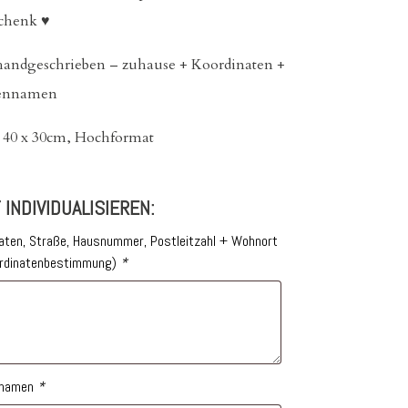
schenk ♥
 handgeschrieben – zuhause + Koordinaten +
iennamen
: 40 x 30cm, Hochformat
 INDIVIDUALISIEREN:
aten, Straße, Hausnummer, Postleitzahl + Wohnort
ordinatenbestimmung)
*
nnamen
*