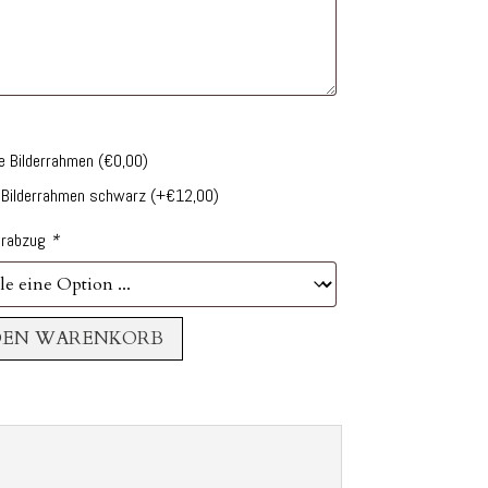
e Bilderrahmen
(
€
0,00
)
 Bilderrahmen schwarz
(+
€
12,00
)
urabzug
*
DEN WARENKORB