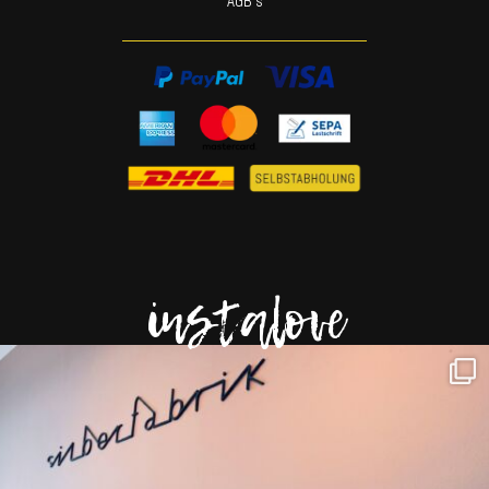
AGB’s
instalove