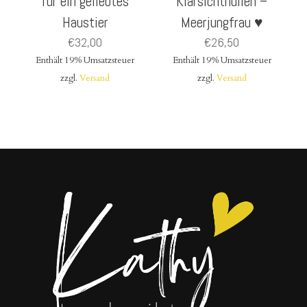
für ein geliebtes
Klarsichthüllen –
Haustier
Meerjungfrau ♥
€
32,00
€
26,50
Enthält 19% Umsatzsteuer
Enthält 19% Umsatzsteuer
zzgl.
Versand
zzgl.
Versand