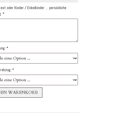
xt oder Kinder / Enkelkinder … persönliche
g
*
gung
*
urabzug
*
DEN WARENKORB