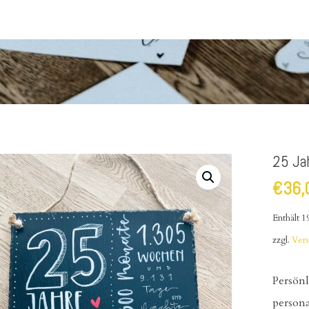
25 Ja
€
36,
Enthält 
zzgl.
Ver
Persön
person