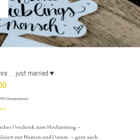
hre … just married ♥
00
19% Umsatzsteuer
sand
liches Geschenk zum Hochzeitstag –
alisiert mit Namen und Datum – gern auch