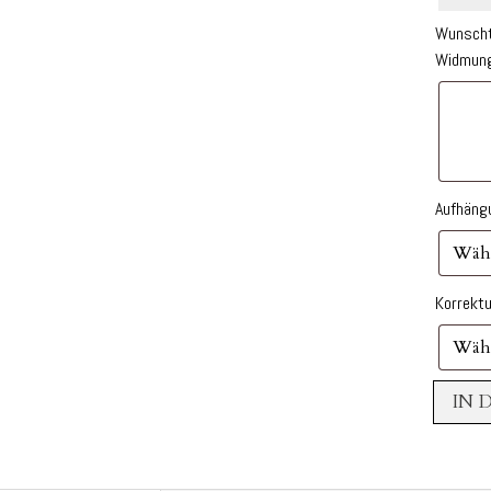
Wunschte
Widmun
Aufhän
Korrekt
IN 