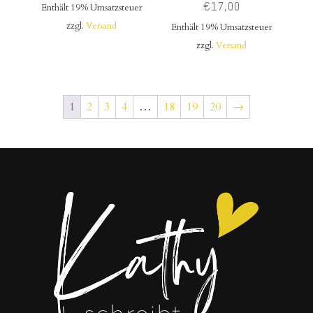
€
17,00
Enthält 19% Umsatzsteuer
zzgl.
Versand
Enthält 19% Umsatzsteuer
zzgl.
Versand
1
2
3
4
…
18
19
20
→