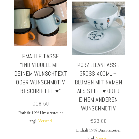
EMAILLE TASSE
“INDIVIDUELL MIT
PORZELLANTASSE
DEINEM WUNSCHTEXT
GROSS 400ML – B
ODER WUNSCHMOTIV
LUMEN MIT NAMEN A
BESCHRIFTET ♥”
LS STIEL ♥ ODER E
INEM ANDEREN W
€
18,50
UNSCHMOTIV
Enthält 19% Umsatzsteuer
€
23,00
zzgl.
Versand
Enthält 19% Umsatzsteuer
zzgl.
Versand