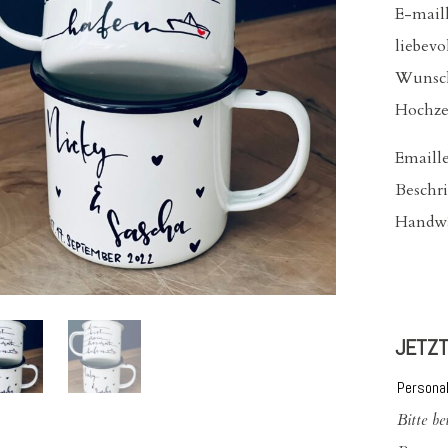
E-mail
liebevo
Wunsch
Hochzei
Emaille
Beschri
Handwä
JETZT
Persona
Bitte b