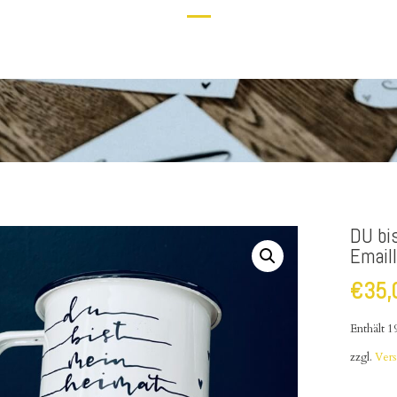
DU bi
Email
€
35,
Enthält 
zzgl.
Ver