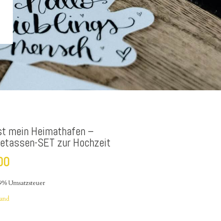
st mein Heimathafen –
letassen-SET zur Hochzeit
00
19% Umsatzsteuer
sand