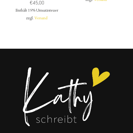
€
45,00
Enthält 19% Umsatzsteuer
zzgl.
Versand