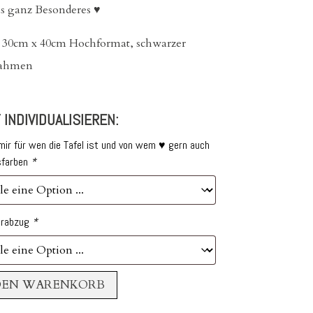
as ganz Besonderes ♥
: 30cm x 40cm Hochformat, schwarzer
rahmen
 INDIVIDUALISIEREN:
mir für wen die Tafel ist und von wem ♥ gern auch
sfarben
*
urabzug
*
DEN WARENKORB