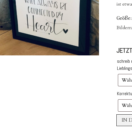
ist etw
Größe
Bilder
JETZT
schreib 
Liebling
Korrekt
IN 