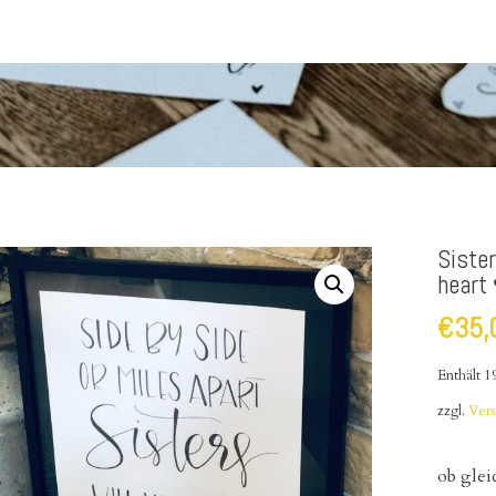
Sister
heart
€
35,
Enthält 
zzgl.
Ver
ob glei